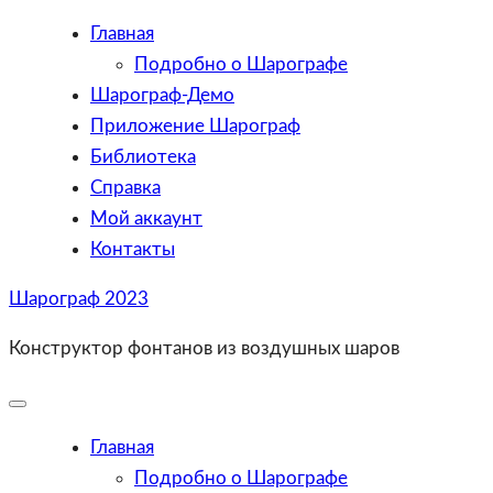
Главная
Подробно о Шарографе
Шарограф-Демо
Приложение Шарограф
Библиотека
Справка
Мой аккаунт
Контакты
Skip
Шарограф 2023
to
Конструктор фонтанов из воздушных шаров
content
Toggle
Mobile
Menu
Главная
Подробно о Шарографе