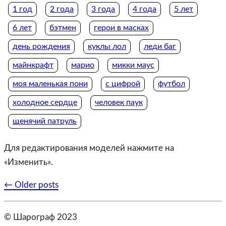
1 год
2 года
3 года
4 года
5 лет
6 лет
бэтмен
герои в масках
день рождения
куклы лол
леди баг
майнкрафт
марио
микки маус
моя маленькая пони
с цифрой
футбол
холодное сердце
человек паук
щенячий патруль
Для редактирования моделей нажмите на
«Изменить».
Posts
←
Older posts
navigation
© Шарограф 2023