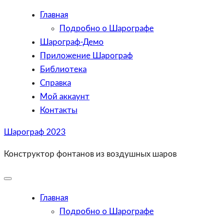
Главная
Подробно о Шарографе
Шарограф-Демо
Приложение Шарограф
Библиотека
Справка
Мой аккаунт
Контакты
Skip
Шарограф 2023
to
Конструктор фонтанов из воздушных шаров
content
Toggle
Mobile
Menu
Главная
Подробно о Шарографе