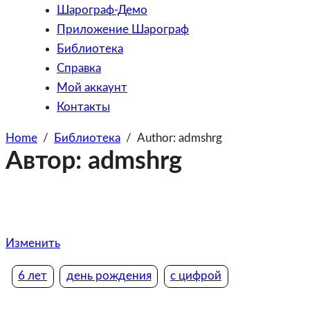
Шарограф-Демо
Приложение Шарограф
Библиотека
Справка
Мой аккаунт
Контакты
Home
/
Библиотека
/
Author:
admshrg
Автор:
admshrg
Изменить
6 лет
день рождения
с цифрой