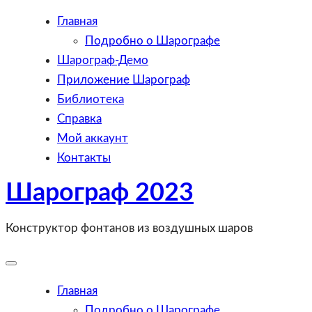
Главная
Подробно о Шарографе
Шарограф-Демо
Приложение Шарограф
Библиотека
Справка
Мой аккаунт
Контакты
Шарограф 2023
Skip
to
content
Конструктор фонтанов из воздушных шаров
Toggle
Mobile
Menu
Главная
Подробно о Шарографе